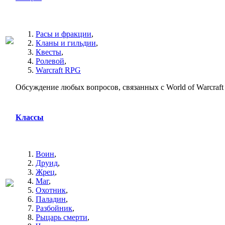
Расы и фракции
,
Кланы и гильдии
,
Квесты
,
Ролевой
,
Warcraft RPG
Обсуждение любых вопросов, связанных с World of Warcraft
Классы
Воин
,
Друид
,
Жрец
,
Маг
,
Охотник
,
Паладин
,
Разбойник
,
Рыцарь смерти
,