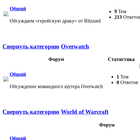
Общий
9
Тем
213
Ответо
Обсуждаем «геройскую драку» от Blizzard
Свернуть категорию
Overwatch
Форум
Статистика
Общий
1
Тем
0
Ответов
Обсуждение командного шутера Overwatch
Свернуть категорию
World of Warcraft
Форум
Общий