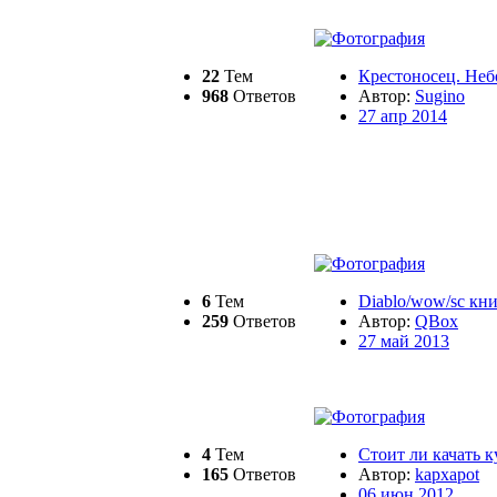
22
Тем
Крестоносец. Неб
968
Ответов
Автор:
Sugino
27 апр 2014
6
Тем
Diablo/wow/sс книг
259
Ответов
Автор:
QBox
27 май 2013
4
Тем
Стоит ли качать к
165
Ответов
Автор:
kapxapot
06 июн 2012