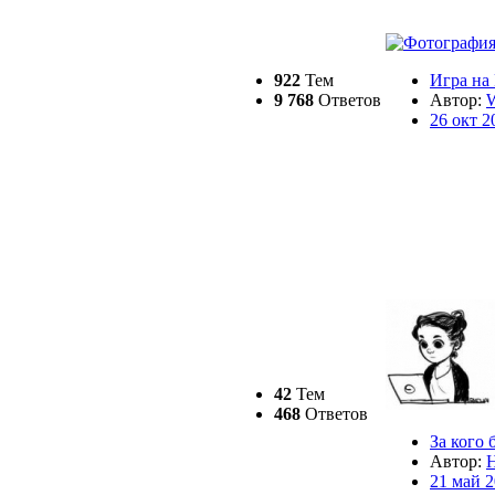
922
Тем
Игра на
9 768
Ответов
Автор:
W
26 окт 2
42
Тем
468
Ответов
За кого 
Автор:
H
21 май 