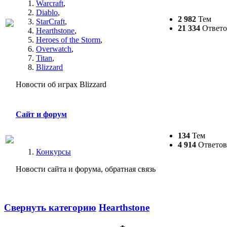
Warcraft
,
Diablo
,
2 982
Тем
StarCraft
,
21 334
Ответо
Hearthstone
,
Heroes of the Storm
,
Overwatch
,
Titan
,
Blizzard
Новости об играх Blizzard
Сайт и форум
134
Тем
4 914
Ответов
Конкурсы
Новости сайта и форума, обратная связь
Свернуть категорию
Hearthstone