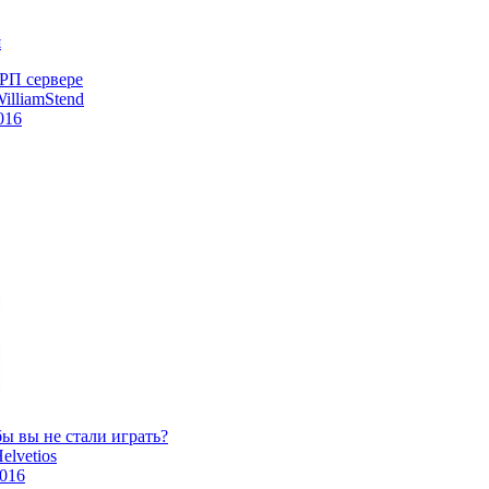
 РП сервере
illiamStend
016
бы вы не стали играть?
elvetios
2016