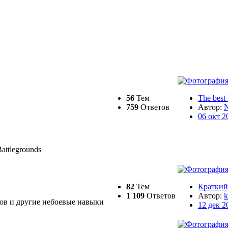
56
Тем
The best
759
Ответов
Автор:
N
06 окт 2
attlegrounds
82
Тем
Краткий 
1 109
Ответов
Автор:
k
ов и другие небоевые навыки
12 дек 2