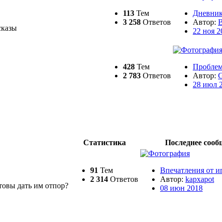
113
Тем
Дневник
3 258
Ответов
Автор:
B
сказы
22 ноя 2
428
Тем
Проблем
2 783
Ответов
Автор:
28 июл 
Статистика
Последнее сооб
91
Тем
Впечатления от и
2 314
Ответов
Автор:
kapxapot
овы дать им отпор?
08 июн 2018