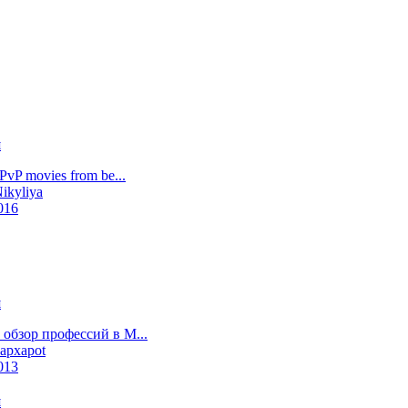
 PvP movies from be...
ikyliya
016
обзор профессий в M...
apxapot
013