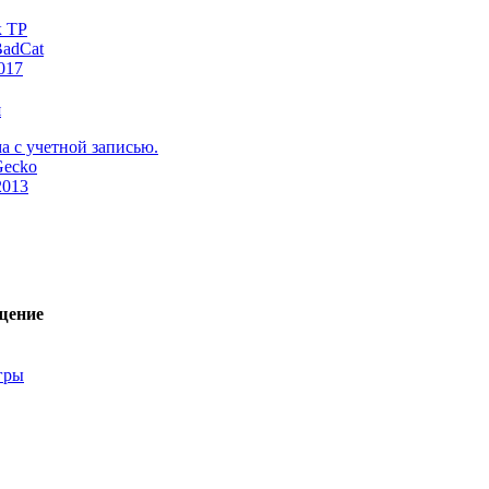
 ТР
adCat
017
а с учетной записью.
Gecko
2013
щение
гры