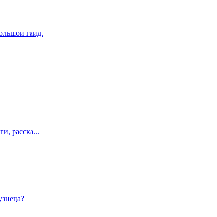
ольшой гайд.
и, расска...
узнеца?