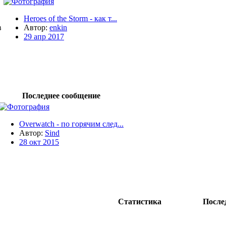
Heroes of the Storm - как т...
в
Автор:
enkin
29 апр 2017
Последнее сообщение
Overwatch - по горячим след...
Автор:
Sind
28 окт 2015
Статистика
После