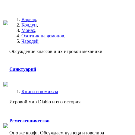
Варвар
,
Колдун
,
Монах
,
Охотник на демонов
,
Чародей
Обсуждение классов и их игровой механики
Санктуарий
Книги и комиксы
Игровой мир Diablo и его история
Ремесленничество
Оно же крафт. Обсуждаем кузнеца и ювелира