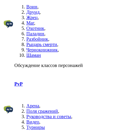
Воин
,
Друид
,
Жрец
,
Маг
,
Охотник
,
Паладин
,
Разбойник
,
Рыцарь смерти
,
Чернокнижник
,
Шаман
Обсуждение классов персонажей
PvP
Арена
,
Поля сражений
,
Руководства и советы
,
Видео
,
Турниры