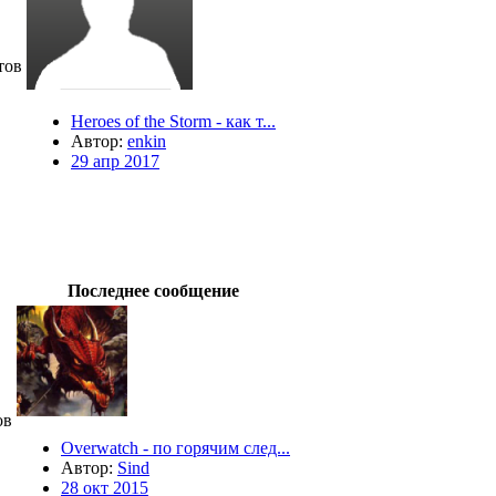
тов
Heroes of the Storm - как т...
Автор:
enkin
29 апр 2017
Последнее сообщение
ов
Overwatch - по горячим след...
Автор:
Sind
28 окт 2015