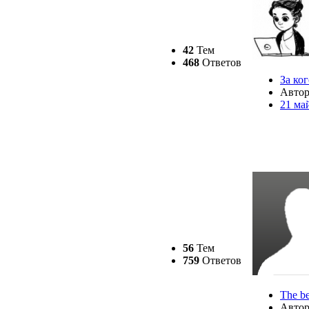
42
Тем
468
Ответов
За ко
Авто
21 ма
56
Тем
759
Ответов
The be
Авто