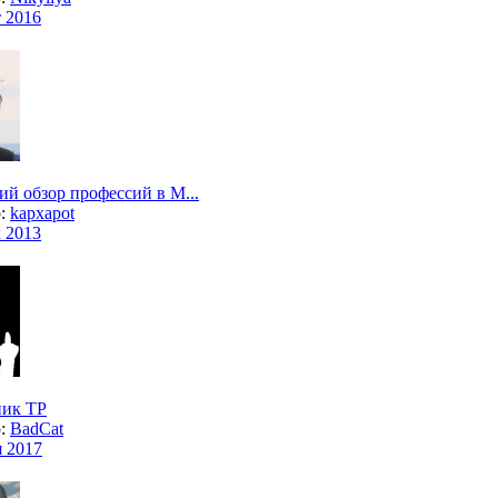
т 2016
ий обзор профессий в M...
р:
kapxapot
к 2013
ик ТР
р:
BadCat
я 2017