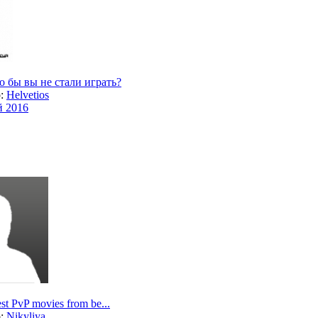
го бы вы не стали играть?
р:
Helvetios
й 2016
st PvP movies from be...
р:
Nikyliya