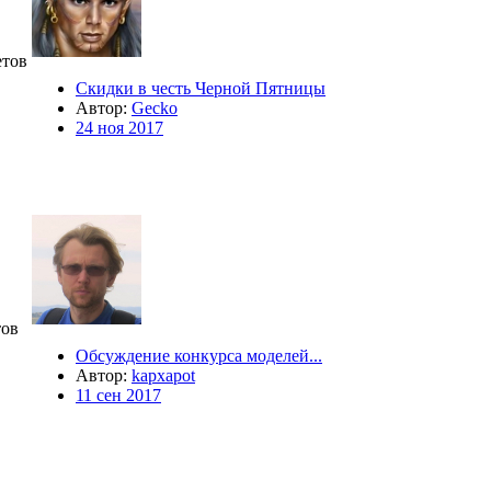
тов
Скидки в честь Черной Пятницы
Автор:
Gecko
24 ноя 2017
ов
Обсуждение конкурса моделей...
Автор:
kapxapot
11 сен 2017