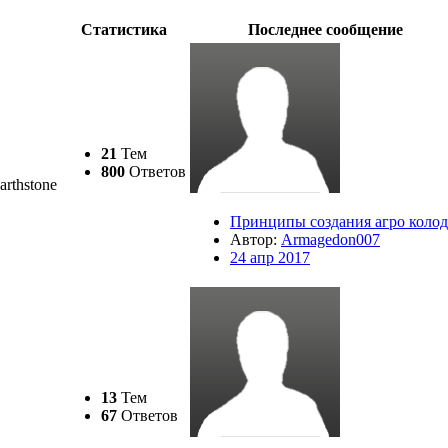
Статистика
Последнее сообщение
21
Тем
800
Ответов
rthstone
Принципы создания агро коло
Автор:
Armagedon007
24 апр 2017
13
Тем
67
Ответов