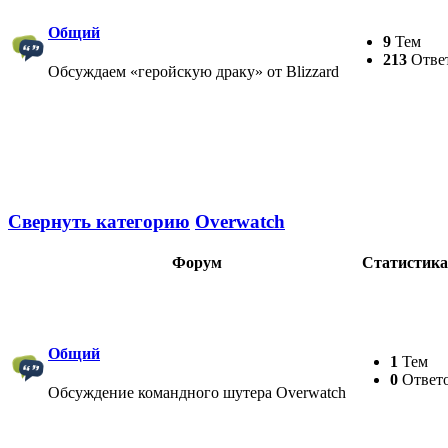
Общий
9
Тем
213
Отве
Обсуждаем «геройскую драку» от Blizzard
Свернуть категорию
Overwatch
Форум
Статистика
Общий
1
Тем
0
Ответ
Обсуждение командного шутера Overwatch