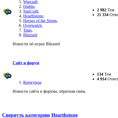
Warcraft
,
Diablo
,
2 982
Тем
StarCraft
,
21 334
Отве
Hearthstone
,
Heroes of the Storm
,
Overwatch
,
Titan
,
Blizzard
Новости об играх Blizzard
Сайт и форум
134
Тем
4 914
Ответ
Конкурсы
Новости сайта и форума, обратная связь
Свернуть категорию
Hearthstone