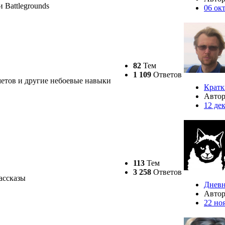
 Battlegrounds
06 ок
82
Тем
1 109
Ответов
метов и другие небоевые навыки
Кратк
Авто
12 де
113
Тем
3 258
Ответов
рассказы
Дневн
Авто
22 но