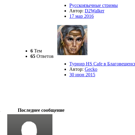
Русскоязычные стримы
Автор:
D2Walker
17 мар 2016
6
Тем
65
Ответов
Турнир HS Cafe в Благовещенс
Автор:
Gecko
30 июн 2015
а
Последнее сообщение