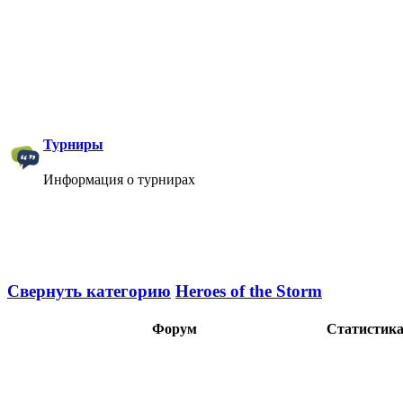
Турниры
Информация о турнирах
Свернуть категорию
Heroes of the Storm
Форум
Статистик