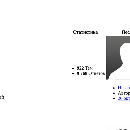
Статистика
Пос
922
Тем
9 768
Ответов
Игра 
Авто
ft
26 ок