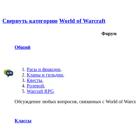
Свернуть категорию
World of Warcraft
Форум
Общий
Расы и фракции
,
Кланы и гильдии
,
Квесты
,
Ролевой
,
Warcraft RPG
Обсуждение любых вопросов, связанных с World of Warcra
Классы