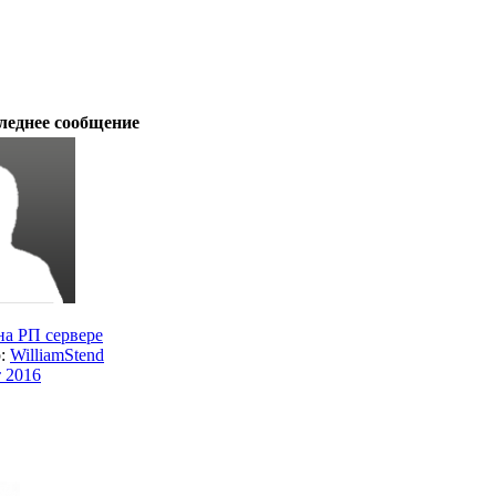
леднее сообщение
на РП сервере
р:
WilliamStend
т 2016