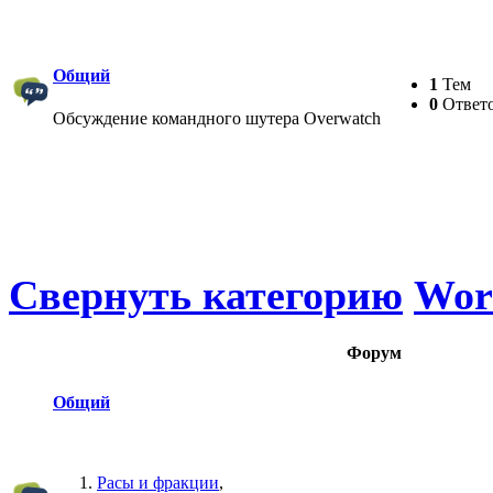
Общий
1
Тем
0
Ответ
Обсуждение командного шутера Overwatch
Свернуть категорию
Worl
Форум
Общий
Расы и фракции
,