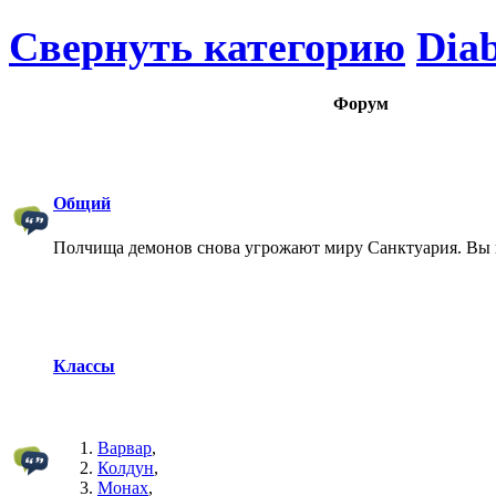
Свернуть категорию
Diab
Форум
Общий
Полчища демонов снова угрожают миру Санктуария. Вы 
Классы
Варвар
,
Колдун
,
Монах
,