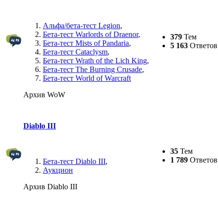
Альфа/бета-тест Legion
,
Бета-тест Warlords of Draenor
,
379
Тем
Бета-тест Mists of Pandaria
,
5 163
Ответов
Бета-тест Cataclysm
,
Бета-тест Wrath of the Lich King
,
Бета-тест The Burning Crusade
,
Бета-тест World of Warcraft
Архив WoW
Diablo III
35
Тем
1 789
Ответов
Бета-тест Diablo III
,
Аукцион
Архив Diablo III