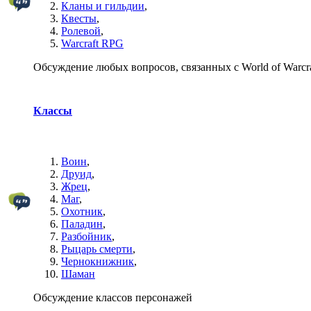
Кланы и гильдии
,
Квесты
,
Ролевой
,
Warcraft RPG
Обсуждение любых вопросов, связанных с World of Warcra
Классы
Воин
,
Друид
,
Жрец
,
Маг
,
Охотник
,
Паладин
,
Разбойник
,
Рыцарь смерти
,
Чернокнижник
,
Шаман
Обсуждение классов персонажей