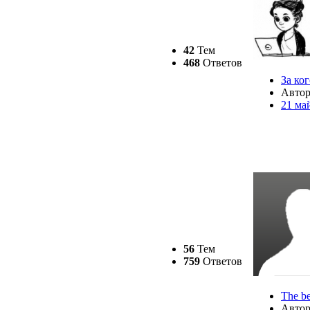
42
Тем
468
Ответов
За ко
Авто
21 ма
56
Тем
759
Ответов
The be
Авто