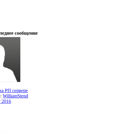
леднее сообщение
на РП сервере
р:
WilliamStend
т 2016