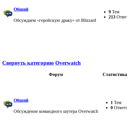
Общий
9
Тем
213
Отве
Обсуждаем «геройскую драку» от Blizzard
Свернуть категорию
Overwatch
Форум
Статистика
Общий
1
Тем
0
Ответ
Обсуждение командного шутера Overwatch