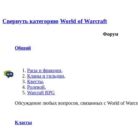
Свернуть категорию
World of Warcraft
Форум
Общий
Расы и фракции
,
Кланы и гильдии
,
Квесты
,
Ролевой
,
Warcraft RPG
Обсуждение любых вопросов, связанных с World of Warcra
Классы