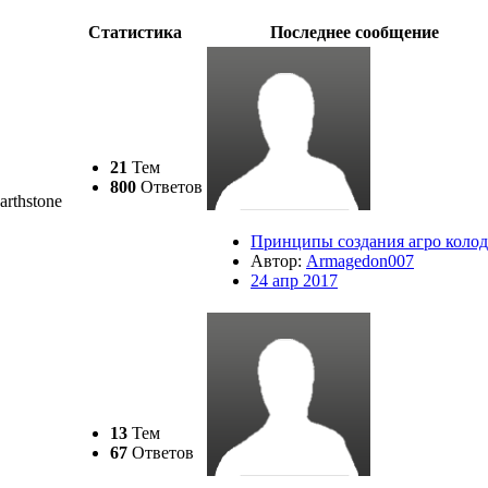
Статистика
Последнее сообщение
21
Тем
800
Ответов
rthstone
Принципы создания агро коло
Автор:
Armagedon007
24 апр 2017
13
Тем
67
Ответов