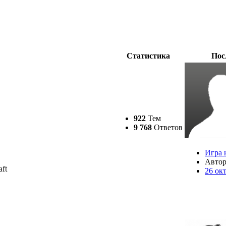
Статистика
Пос
922
Тем
9 768
Ответов
Игра 
Авто
ft
26 ок