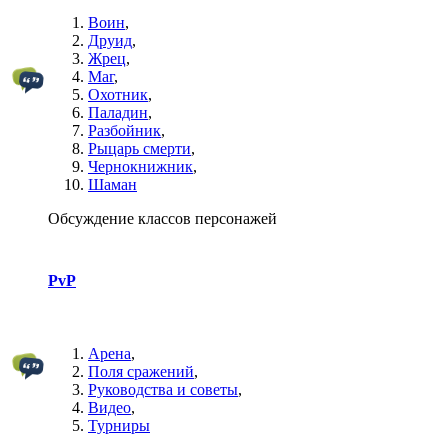
Воин
,
Друид
,
Жрец
,
Маг
,
Охотник
,
Паладин
,
Разбойник
,
Рыцарь смерти
,
Чернокнижник
,
Шаман
Обсуждение классов персонажей
PvP
Арена
,
Поля сражений
,
Руководства и советы
,
Видео
,
Турниры