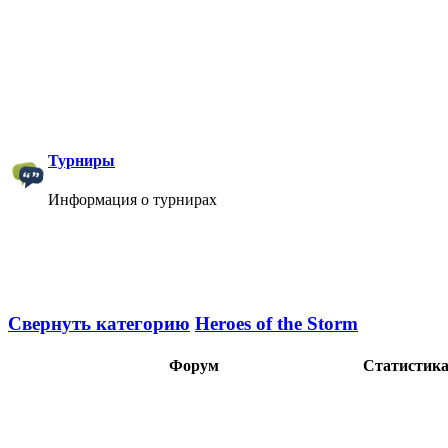
Турниры
Информация о турнирах
Свернуть категорию
Heroes of the Storm
Форум
Статистик