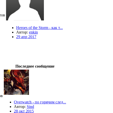
тов
Heroes of the Storm - как т...
Автор:
enkin
29 апр 2017
Последнее сообщение
ов
Overwatch - по горячим след...
Автор:
Sind
28 окт 2015