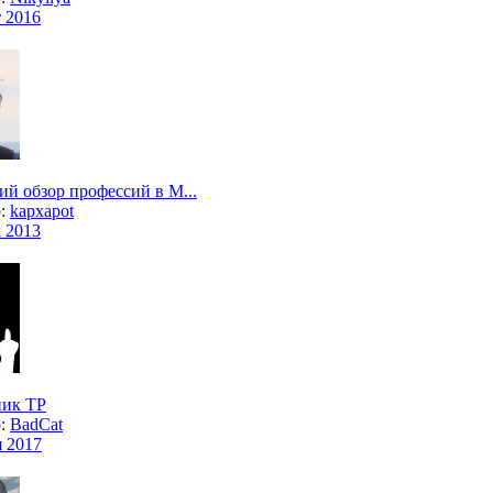
т 2016
ий обзор профессий в M...
р:
kapxapot
к 2013
ик ТР
р:
BadCat
я 2017