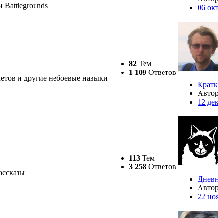
 Battlegrounds
06 ок
82
Тем
1 109
Ответов
метов и другие небоевые навыки
Кратк
Авто
12 де
113
Тем
3 258
Ответов
рассказы
Дневн
Авто
22 но