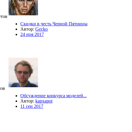
тов
Скидки в честь Черной Пятницы
Автор:
Gecko
24 ноя 2017
ов
Обсуждение конкурса моделей...
Автор:
kapxapot
11 сен 2017