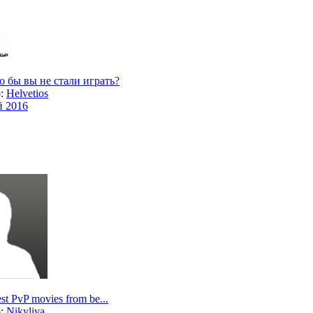
го бы вы не стали играть?
р:
Helvetios
й 2016
st PvP movies from be...
р:
Nikyliya