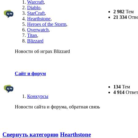
Warcraft
,
Diablo
,
2 982
Тем
StarCraft
,
21 334
Отве
Hearthstone
,
Heroes of the Storm
,
Overwatch
,
Titan
,
Blizzard
Новости об играх Blizzard
Сайт и форум
134
Тем
4 914
Ответ
Конкурсы
Новости сайта и форума, обратная связь
Свернуть категорию
Hearthstone