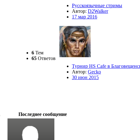
Русскоязычные стримы
Автор:
D2Walker
17 мар 2016
6
Тем
65
Ответов
Турнир HS Cafe в Благовещенс
Автор:
Gecko
30 июн 2015
а
Последнее сообщение