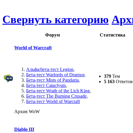
Свернуть категорию
Арх
Форум
Статистика
World of Warcraft
Альфа/бета-тест Legion
,
Бета-тест Warlords of Draenor
,
379
Тем
Бета-тест Mists of Pandaria
,
5 163
Ответов
Бета-тест Cataclysm
,
Бета-тест Wrath of the Lich King
,
Бета-тест The Burning Crusade
,
Бета-тест World of Warcraft
Архив WoW
Diablo III