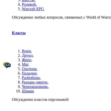
Ролевой
,
Warcraft RPG
Обсуждение любых вопросов, связанных с World of Warcra
Классы
Воин
,
Друид
,
Жрец
,
Маг
,
Охотник
,
Паладин
,
Разбойник
,
Рыцарь смерти
,
Чернокнижник
,
Шаман
Обсуждение классов персонажей