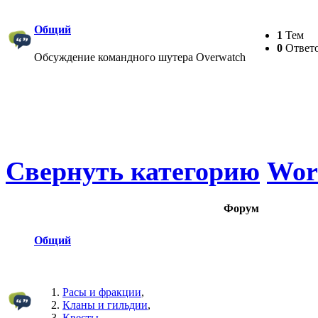
Общий
1
Тем
0
Ответ
Обсуждение командного шутера Overwatch
Свернуть категорию
Worl
Форум
Общий
Расы и фракции
,
Кланы и гильдии
,
Квесты
,