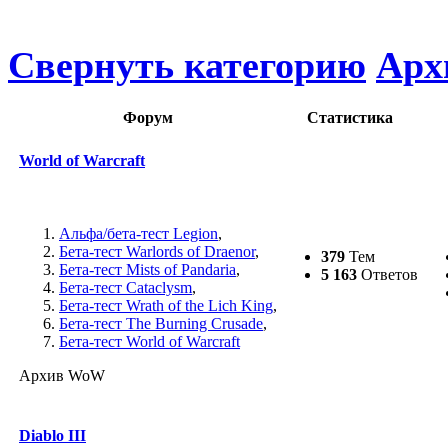
Свернуть категорию
Арх
Форум
Статистика
World of Warcraft
Альфа/бета-тест Legion
,
Бета-тест Warlords of Draenor
,
379
Тем
Бета-тест Mists of Pandaria
,
5 163
Ответов
Бета-тест Cataclysm
,
Бета-тест Wrath of the Lich King
,
Бета-тест The Burning Crusade
,
Бета-тест World of Warcraft
Архив WoW
Diablo III