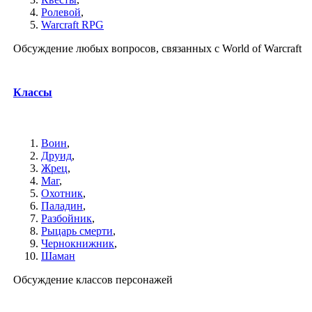
Ролевой
,
Warcraft RPG
Обсуждение любых вопросов, связанных с World of Warcraft
Классы
Воин
,
Друид
,
Жрец
,
Маг
,
Охотник
,
Паладин
,
Разбойник
,
Рыцарь смерти
,
Чернокнижник
,
Шаман
Обсуждение классов персонажей