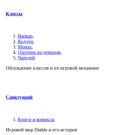
Классы
Варвар
,
Колдун
,
Монах
,
Охотник на демонов
,
Чародей
Обсуждение классов и их игровой механики
Санктуарий
Книги и комиксы
Игровой мир Diablo и его история