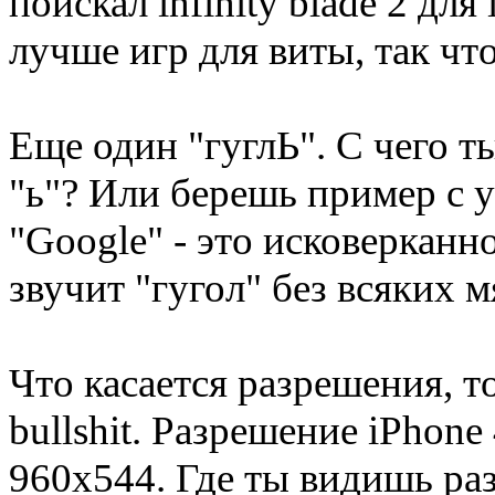
поискал infinity blade 2 дл
лучше игр для виты, так что
Еще один "гуглЬ". С чего ты
"ь"? Или берешь пример с 
"Google" - это исковерканно
звучит "гугол" без всяких м
Что касается разрешения, т
bullshit. Разрешение iPhone
960x544. Где ты видишь раз