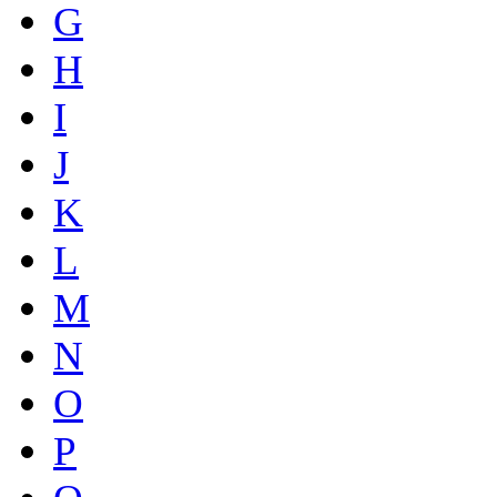
G
H
I
J
K
L
M
N
O
P