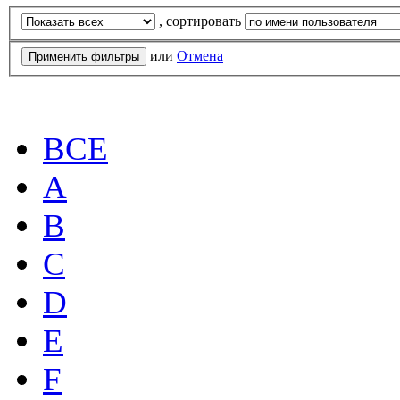
, сортировать
или
Отмена
ВСЕ
A
B
C
D
E
F