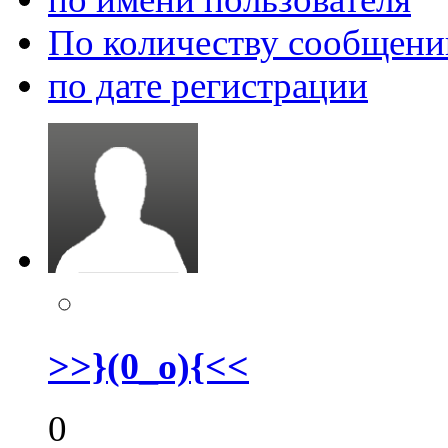
По количеству сообщени
по дате регистрации
>>}(0_o){<<
0