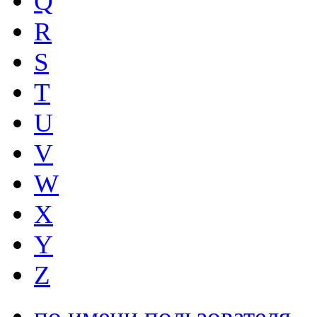
Q
R
S
T
U
V
W
X
Y
Z
по имени пользователя