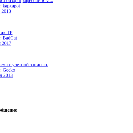
ий обзор профессий в M...
р:
kapxapot
к 2013
ик ТР
р:
BadCat
я 2017
ема с учетной записью.
р:
Gecko
л 2013
общение