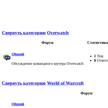
Свернуть категорию
Overwatch
Форум
Статистика
Общий
1
Тем
0
Ответ
Обсуждение командного шутера Overwatch
Свернуть категорию
World of Warcraft
Форум
Общий