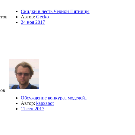
Скидки в честь Черной Пятницы
тов
Автор:
Gecko
24 ноя 2017
ов
Обсуждение конкурса моделей...
Автор:
kapxapot
11 сен 2017