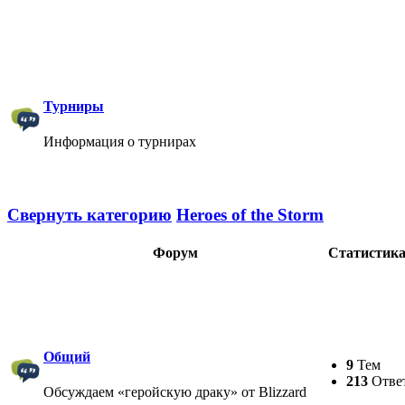
Турниры
Информация о турнирах
Свернуть категорию
Heroes of the Storm
Форум
Статистик
Общий
9
Тем
213
Отве
Обсуждаем «геройскую драку» от Blizzard