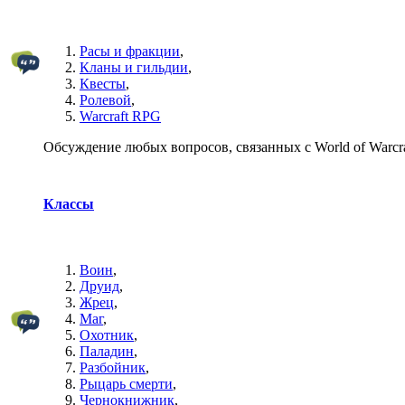
Расы и фракции
,
Кланы и гильдии
,
Квесты
,
Ролевой
,
Warcraft RPG
Обсуждение любых вопросов, связанных с World of Warcra
Классы
Воин
,
Друид
,
Жрец
,
Маг
,
Охотник
,
Паладин
,
Разбойник
,
Рыцарь смерти
,
Чернокнижник
,