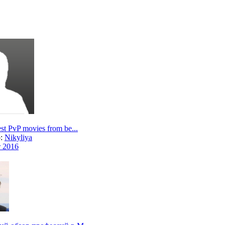
st PvP movies from be...
р:
Nikyliya
т 2016