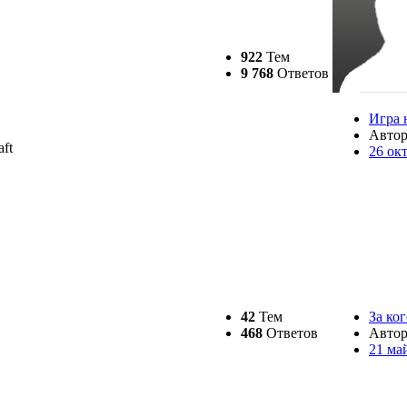
922
Тем
9 768
Ответов
Игра 
Авто
ft
26 ок
42
Тем
За ко
468
Ответов
Авто
21 ма