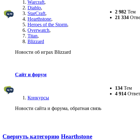
Warcraft
,
Diablo
,
2 982
Тем
StarCraft
,
21 334
Отве
Hearthstone
,
Heroes of the Storm
,
Overwatch
,
Titan
,
Blizzard
Новости об играх Blizzard
Сайт и форум
134
Тем
4 914
Ответ
Конкурсы
Новости сайта и форума, обратная связь
Свернуть категорию
Hearthstone