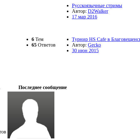
Русскоязычные стримы
Автор:
D2Walker
17 мар 2016
6
Тем
Турнир HS Cafe в Благовещенс
65
Ответов
Автор:
Gecko
30 июн 2015
а
Последнее сообщение
тов