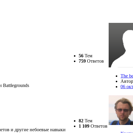
56
Тем
759
Ответов
The be
Авто
 Battlegrounds
06 ок
82
Тем
1 109
Ответов
метов и другие небоевые навыки