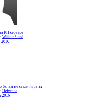
на РП сервере
р:
WilliamStend
т 2016
го бы вы не стали играть?
р:
Helvetios
й 2016