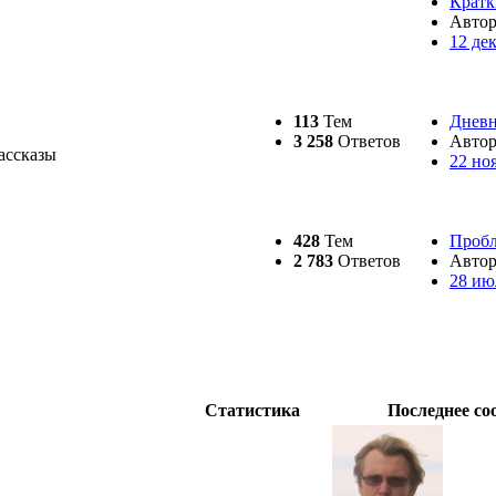
Кратк
Авто
12 де
113
Тем
Дневн
3 258
Ответов
Авто
рассказы
22 но
428
Тем
Пробл
2 783
Ответов
Авто
28 ию
Статистика
Последнее со