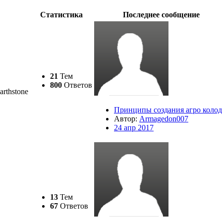
Статистика
Последнее сообщение
21
Тем
800
Ответов
rthstone
Принципы создания агро коло
Автор:
Armagedon007
24 апр 2017
13
Тем
67
Ответов