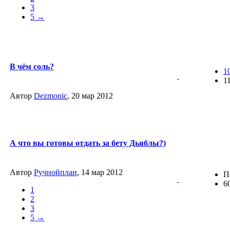
3
5 →
В чём соль?
1
1
Автор
Dezmonic
, 20 мар 2012
А что вы готовы отдать за бету Дьяблы?)
Автор
Ручнойплан
, 14 мар 2012
П
6
1
2
3
5 →