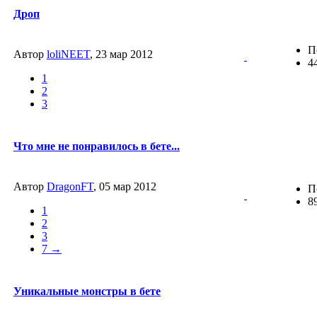
Дроп
П
Автор
loliNEET
, 23 мар 2012
4
1
2
3
Что мне не понравилось в бете...
Автор
DragonFT
, 05 мар 2012
П
8
1
2
3
7 →
Уникальные монстры в бете