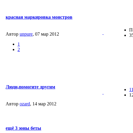
красная маркировка монстров
П
Автор
unpure
, 07 мар 2012
3
1
2
Люди,помогите другим
1
1
Автор
ozard
, 14 мар 2012
ещё 3 зоны беты