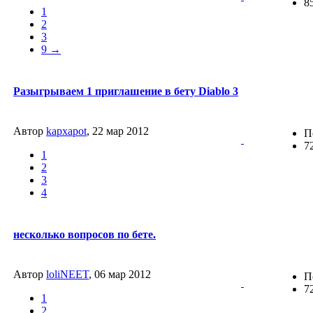
8
1
2
3
9 →
Разыгрываем 1 приглашение в бету Diablo 3
Автор
kapxapot
, 22 мар 2012
П
7
1
2
3
4
несколько вопросов по бете.
Автор
loliNEET
, 06 мар 2012
П
7
1
2