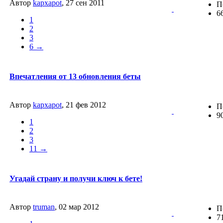
Автор
kapxapot
, 27 сен 2011
П
6
1
2
3
6 →
Впечатления от 13 обновления беты
Автор
kapxapot
, 21 фев 2012
П
9
1
2
3
11 →
Угадай страну и получи ключ к бете!
Автор
truman
, 02 мар 2012
П
7