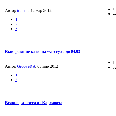
П
Автор
truman
, 12 мар 2012
4
1
2
3
Выигравшие ключ на warcry.ru до 04.03
П
Автор
GrooveRat
, 05 мар 2012
3
1
2
Всякие разности от Кархарота