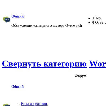
Общий
1
Тем
0
Ответ
Обсуждение командного шутера Overwatch
Свернуть категорию
Worl
Форум
Общий
Расы и фракции
,