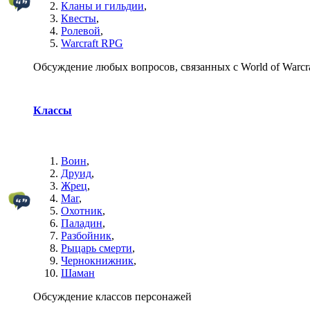
Кланы и гильдии
,
Квесты
,
Ролевой
,
Warcraft RPG
Обсуждение любых вопросов, связанных с World of Warcra
Классы
Воин
,
Друид
,
Жрец
,
Маг
,
Охотник
,
Паладин
,
Разбойник
,
Рыцарь смерти
,
Чернокнижник
,
Шаман
Обсуждение классов персонажей