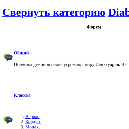
Свернуть категорию
Diab
Форум
Общий
Полчища демонов снова угрожают миру Санктуария. Вы 
Классы
Варвар
,
Колдун
,
Монах
,