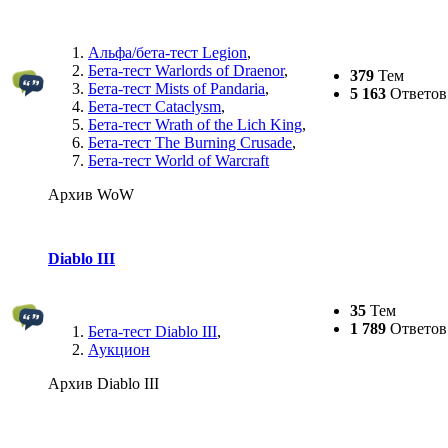
Альфа/бета-тест Legion
,
Бета-тест Warlords of Draenor
,
379
Тем
Бета-тест Mists of Pandaria
,
5 163
Ответов
Бета-тест Cataclysm
,
Бета-тест Wrath of the Lich King
,
Бета-тест The Burning Crusade
,
Бета-тест World of Warcraft
Архив WoW
Diablo III
35
Тем
1 789
Ответов
Бета-тест Diablo III
,
Аукцион
Архив Diablo III