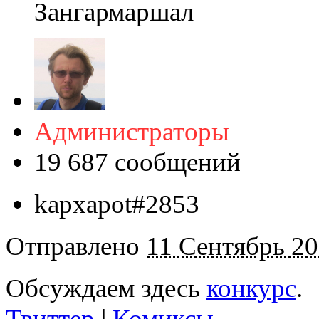
Зангармаршал
Администраторы
19 687 сообщений
kapxapot#2853
Отправлено
11 Сентябрь 20
Обсуждаем здесь
конкурс
.
Твиттер
|
Комиксы