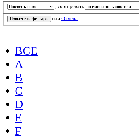
, сортировать
или
Отмена
ВСЕ
A
B
C
D
E
F