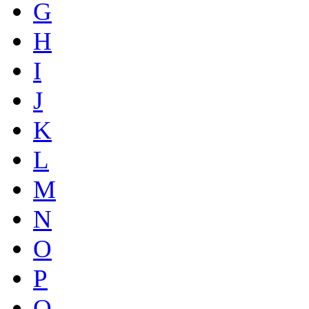
G
H
I
J
K
L
M
N
O
P
Q