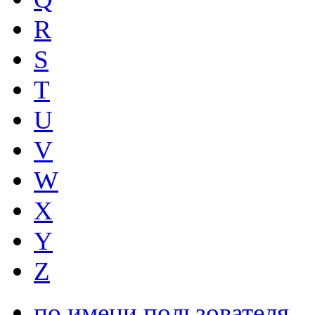
R
S
T
U
V
W
X
Y
Z
по имени пользователя