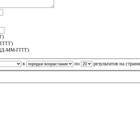
Г)
ГГГГ)
ДД-ММ-ГГГГ)
в
по
результатов на стран