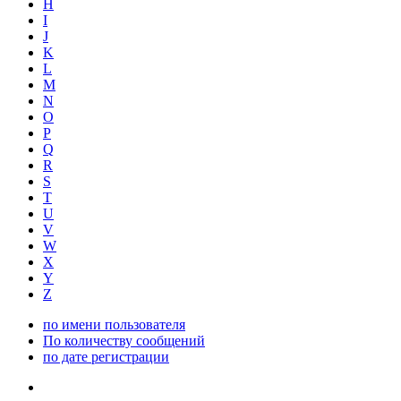
H
I
J
K
L
M
N
O
P
Q
R
S
T
U
V
W
X
Y
Z
по имени пользователя
По количеству сообщений
по дате регистрации