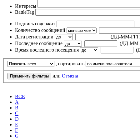
Интересы
BattleTag
Подпись содержит
Количество сообщений
Дата регистрации
(ДД-ММ-ГГГ
Последнее сообщение
(ДД-ММ-
Время последнего посещения
(
, сортировать
или
Отмена
ВСЕ
A
B
C
D
E
F
G