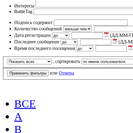
Интересы
BattleTag
Подпись содержит
Количество сообщений
Дата регистрации
(ДД-ММ-Г
Последнее сообщение
(ДД-М
Время последнего посещения
, сортировать
или
Отмена
ВСЕ
A
B