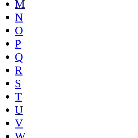
M
N
O
P
Q
R
S
T
U
V
W