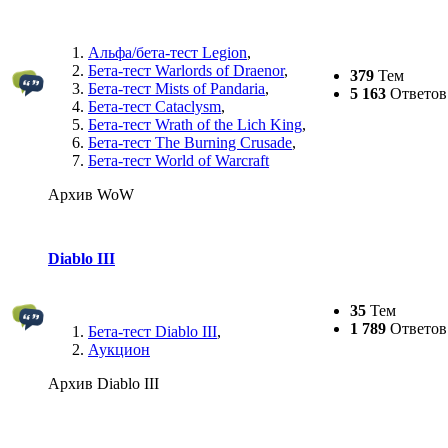
Альфа/бета-тест Legion
,
Бета-тест Warlords of Draenor
,
379
Тем
Бета-тест Mists of Pandaria
,
5 163
Ответов
Бета-тест Cataclysm
,
Бета-тест Wrath of the Lich King
,
Бета-тест The Burning Crusade
,
Бета-тест World of Warcraft
Архив WoW
Diablo III
35
Тем
1 789
Ответов
Бета-тест Diablo III
,
Аукцион
Архив Diablo III