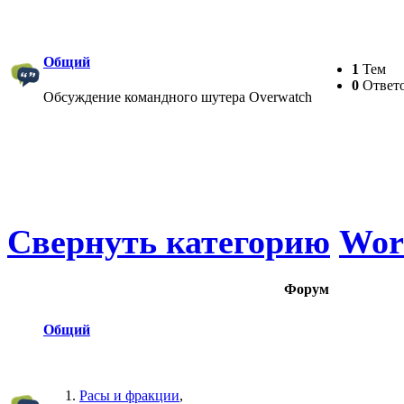
Общий
1
Тем
0
Ответ
Обсуждение командного шутера Overwatch
Свернуть категорию
Worl
Форум
Общий
Расы и фракции
,