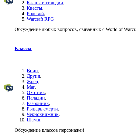
Кланы и гильдии
,
Квесты
,
Ролевой
,
Warcraft RPG
Обсуждение любых вопросов, связанных с World of Warcra
Классы
Воин
,
Друид
,
Жрец
,
Маг
,
Охотник
,
Паладин
,
Разбойник
,
Рыцарь смерти
,
Чернокнижник
,
Шаман
Обсуждение классов персонажей