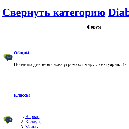
Свернуть категорию
Diab
Форум
Общий
Полчища демонов снова угрожают миру Санктуария. Вы 
Классы
Варвар
,
Колдун
,
Монах
,