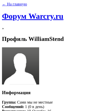
← На главную
Форум Warcry.ru
»
Профиль WilliamStend
Информация
Группа:
Сами мы не местные
Сообщений:
1 (0 в день)