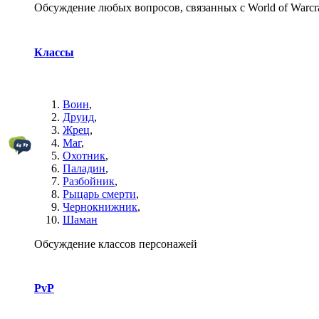
Обсуждение любых вопросов, связанных с World of Warcra
Классы
Воин
,
Друид
,
Жрец
,
Маг
,
Охотник
,
Паладин
,
Разбойник
,
Рыцарь смерти
,
Чернокнижник
,
Шаман
Обсуждение классов персонажей
PvP