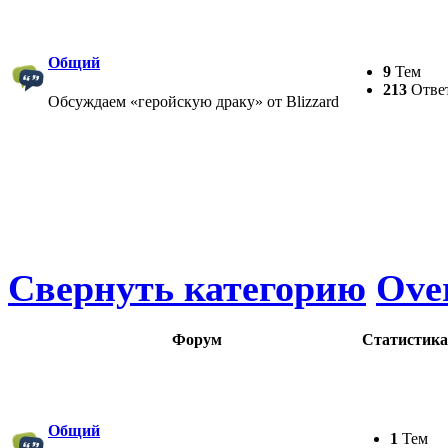
Общий
9
Тем
213
Отве
Обсуждаем «геройскую драку» от Blizzard
Свернуть категорию
Ove
Форум
Статистика
Общий
1
Тем