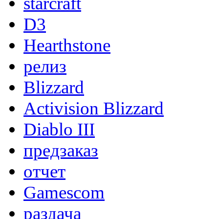
starcraft
D3
Hearthstone
релиз
Blizzard
Activision Blizzard
Diablo III
предзаказ
отчет
Gamescom
раздача