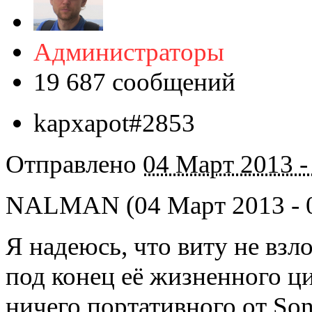
Администраторы
19 687 сообщений
kapxapot#2853
Отправлено
04 Март 2013 -
NALMAN (04 Март 2013 - 0
Я надеюсь, что виту не взл
под конец её жизненного ци
ничего портативного от So