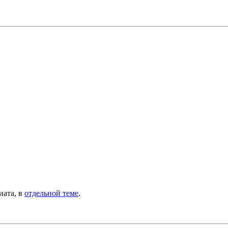
иата, в
отдельной теме
.