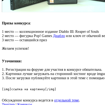
Призы конкурса
:
1 место — коллекционное издание Diablo III: Reaper of Souls
2 место — фигурка Pop! Games
Диабло
или ключ от обычной верс
3 место — оставшийся приз
Желаем успехов!
Уточнения:
1. Регистрация на форуме для участия в конкурсе обязательна.
2. Картинки лучше загружать на сторонний хостинг вроде imgur.co
3. После загрузки публикуйте картинки в этой теме с помощью
[img]ссылка на картинку[/img]
Обсуждение конкурса ведется в
отдельной теме
.
Твиттер
|
Комиксы