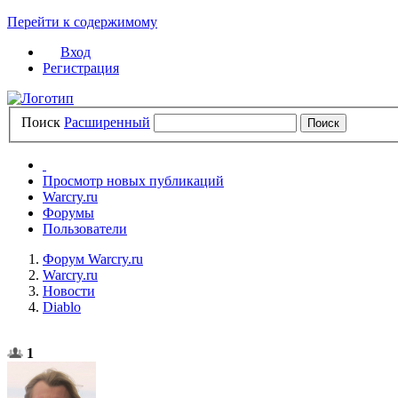
Перейти к содержимому
Вход
Регистрация
Поиск
Расширенный
Просмотр новых публикаций
Warcry.ru
Форумы
Пользователи
Форум Warcry.ru
Warcry.ru
Новости
Diablo
1