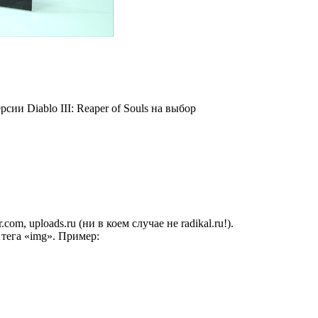
ии Diablo III: Reaper of Souls на выбор
m, uploads.ru (ни в коем случае не radikal.ru!).
 тега «img». Пример: