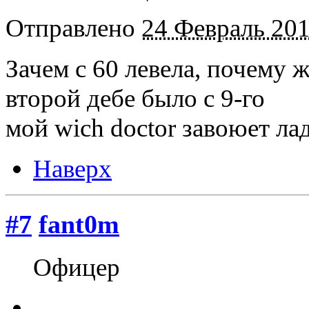
Отправлено
24 Февраль 201
Зачем с 60 левела, почему ж
второй дебе было с 9-го
мой wich doctor завоюет ла
Наверх
#7
fant0m
Офицер