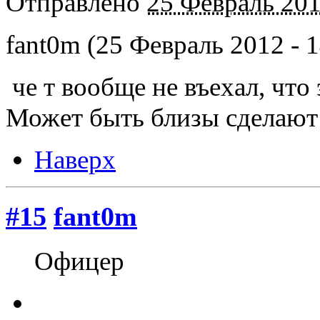
Отправлено
25 Февраль 201
fant0m (25 Февраль 2012 - 1
че т вообще не въехал, что 
Может быть близы сделают 
Наверх
#15
fant0m
Офицер