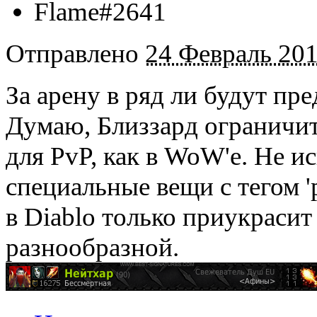
Flame#2641
Отправлено
24 Февраль 201
За арену в ряд ли будут п
Думаю, Близзард ограничит
для PvP, как в WoW'e. Не и
специальные вещи с тегом 
в Diablo только приукрасит 
разнообразной.