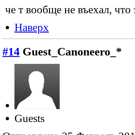
че т вообще не въехал, что 
Наверх
#14
Guest_Canoneero_*
Guests