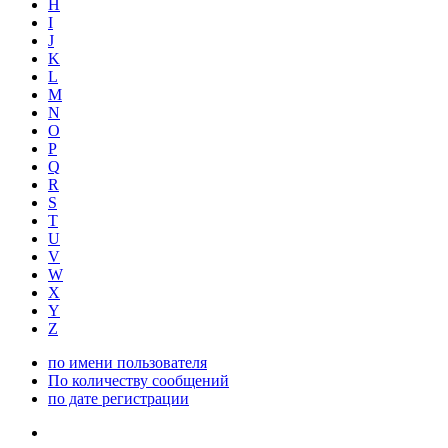
H
I
J
K
L
M
N
O
P
Q
R
S
T
U
V
W
X
Y
Z
по имени пользователя
По количеству сообщений
по дате регистрации