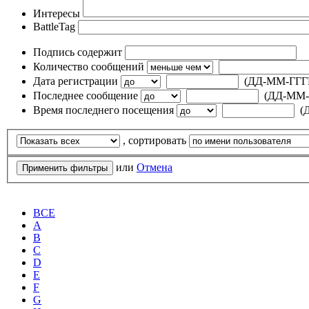
Интересы
BattleTag
Подпись содержит
Количество сообщений
Дата регистрации
(ДД-ММ-ГГГ
Последнее сообщение
(ДД-ММ-
Время последнего посещения
(
, сортировать
или
Отмена
ВСЕ
A
B
C
D
E
F
G