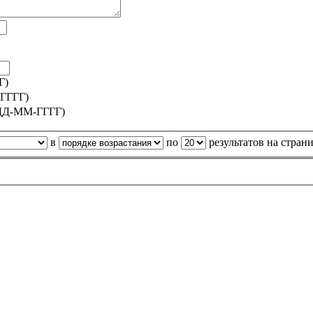
Г)
ГГГГ)
ДД-ММ-ГГГГ)
в
по
результатов на стран