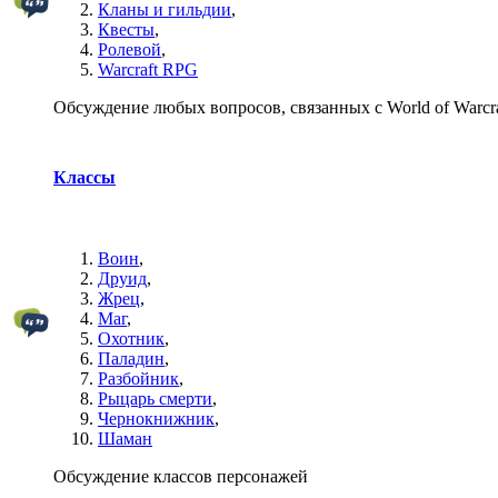
Кланы и гильдии
,
Квесты
,
Ролевой
,
Warcraft RPG
Обсуждение любых вопросов, связанных с World of Warcra
Классы
Воин
,
Друид
,
Жрец
,
Маг
,
Охотник
,
Паладин
,
Разбойник
,
Рыцарь смерти
,
Чернокнижник
,
Шаман
Обсуждение классов персонажей