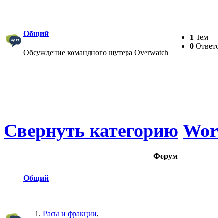
Общий
1
Тем
0
Ответ
Обсуждение командного шутера Overwatch
Свернуть категорию
Worl
Форум
Общий
Расы и фракции
,