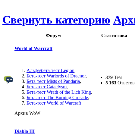
Свернуть категорию
Арх
Форум
Статистика
World of Warcraft
Альфа/бета-тест Legion
,
Бета-тест Warlords of Draenor
,
379
Тем
Бета-тест Mists of Pandaria
,
5 163
Ответов
Бета-тест Cataclysm
,
Бета-тест Wrath of the Lich King
,
Бета-тест The Burning Crusade
,
Бета-тест World of Warcraft
Архив WoW
Diablo III