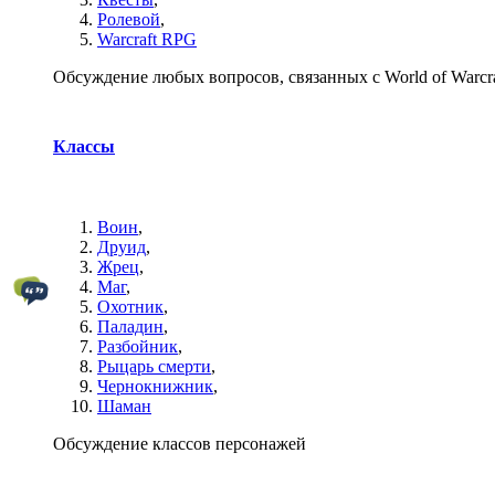
Ролевой
,
Warcraft RPG
Обсуждение любых вопросов, связанных с World of Warcra
Классы
Воин
,
Друид
,
Жрец
,
Маг
,
Охотник
,
Паладин
,
Разбойник
,
Рыцарь смерти
,
Чернокнижник
,
Шаман
Обсуждение классов персонажей