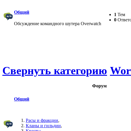
Общий
1
Тем
0
Ответ
Обсуждение командного шутера Overwatch
Свернуть категорию
Worl
Форум
Общий
Расы и фракции
,
Кланы и гильдии
,
Квесты
,