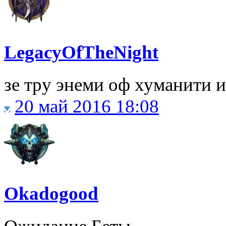
LegacyOfTheNight
зе тру энеми оф хуманити 
20 май 2016 18:08
Okadogood