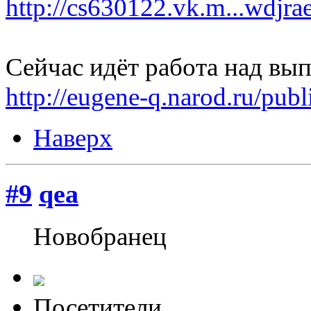
http://cs630122.vk.m...wdjr
Сейчас идёт работа над вы
http://eugene-q.narod.ru/publ
Наверх
#9
qea
Новобранец
Посетители