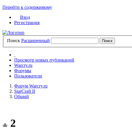
Перейти к содержимому
Вход
Регистрация
Поиск
Расширенный
Просмотр новых публикаций
Warcry.ru
Форумы
Пользователи
Форум Warcry.ru
StarCraft II
Общий
2