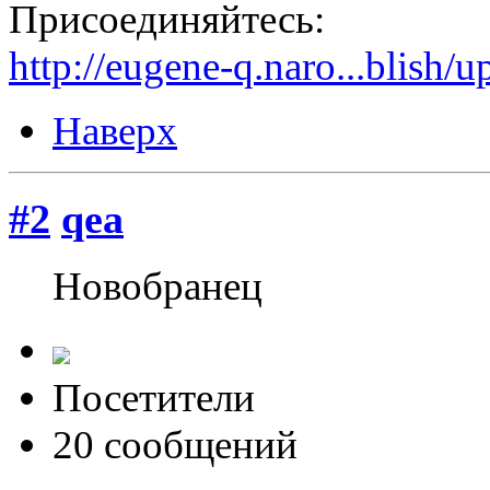
Присоединяйтесь:
http://eugene-q.naro...blish/u
Наверх
#2
qea
Новобранец
Посетители
20 сообщений