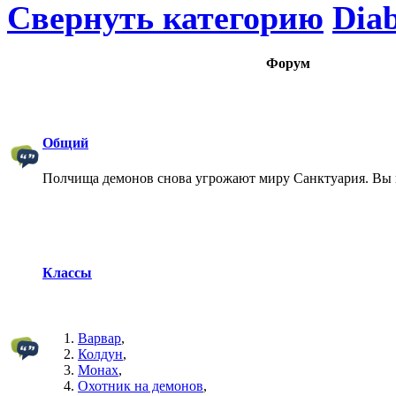
Свернуть категорию
Diab
Форум
Общий
Полчища демонов снова угрожают миру Санктуария. Вы 
Классы
Варвар
,
Колдун
,
Монах
,
Охотник на демонов
,