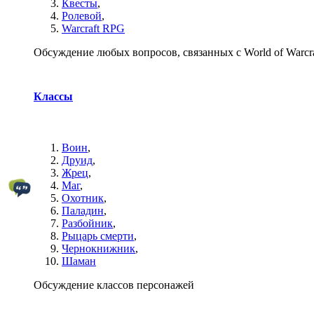
Квесты
,
Ролевой
,
Warcraft RPG
Обсуждение любых вопросов, связанных с World of Warcra
Классы
Воин
,
Друид
,
Жрец
,
Маг
,
Охотник
,
Паладин
,
Разбойник
,
Рыцарь смерти
,
Чернокнижник
,
Шаман
Обсуждение классов персонажей