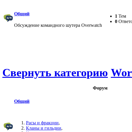
Общий
1
Тем
0
Ответ
Обсуждение командного шутера Overwatch
Свернуть категорию
Worl
Форум
Общий
Расы и фракции
,
Кланы и гильдии
,