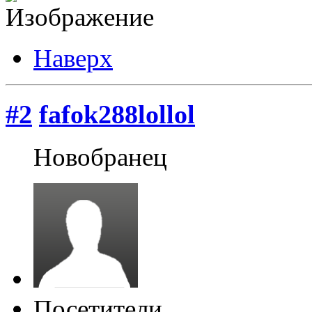
Наверх
#2
fafok288lollol
Новобранец
Посетители