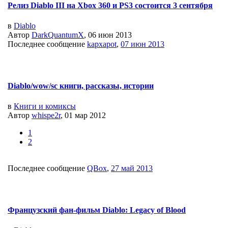
Релиз Diablo III на Xbox 360 и PS3 состоится 3 сентября
в
Diablo
Автор
DarkQuantumX
, 06 июн 2013
Последнее сообщение
kapxapot
,
07 июн 2013
Diablo/wow/sс книги, рассказы, истории
в
Книги и комиксы
Автор
whispe2r
, 01 мар 2012
1
2
Последнее сообщение
QBox
,
27 май 2013
Французский фан-фильм Diablo: Legacy of Blood