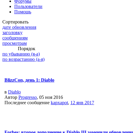
Форумы
Пользователи
Помощь
Сортировать
дате обновления
заголовку
сообщениям
просмотрам
Порядок
по убыванию (я-а)
по возрастанию (а-я)
BlizzCon, день 1: Diablo
в
Diablo
Автор
Progresso
, 05 ноя 2016
Последнее сообщение
kapxapot
,
12 янв 2017
Forbes: второе дополнение к Diablo III заменили обновлен