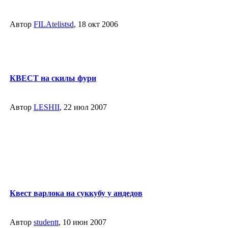
Автор
FILAtelistsd
, 18 окт 2006
КВЕСТ на скилы фури
Автор
LESHII
, 22 июл 2007
Квест варлока на суккубу у андедов
Автор
studentt
, 10 июн 2007