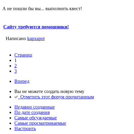
А не пошли бы вы... выполнить квест!
Сайту требуются помощники!
Написано
kapxapot
Страниц
1
2
3
Вперед
Вы не можете создать новую тему
Отметить этот форум прочитанным
Недавно созданные
По дате создания
Самые обсуждаемые
Самые просматриваемые
Настроить