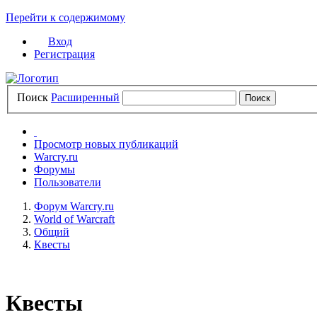
Перейти к содержимому
Вход
Регистрация
Поиск
Расширенный
Просмотр новых публикаций
Warcry.ru
Форумы
Пользователи
Форум Warcry.ru
World of Warcraft
Общий
Квесты
Квесты