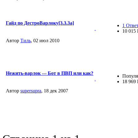
Гайд по ДестроВарлоку[3.3.3a]
1 Отве
10 015
Автор
Тиль
, 02 июл 2010
Нежить-варлок --- Бот в ПВП или как?
Популя
18 969
Автор
supersupra
, 18 дек 2007