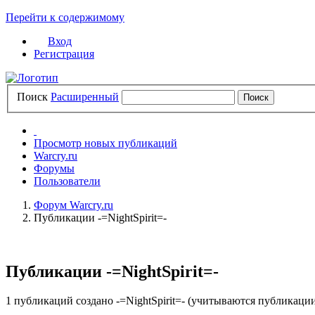
Перейти к содержимому
Вход
Регистрация
Поиск
Расширенный
Просмотр новых публикаций
Warcry.ru
Форумы
Пользователи
Форум Warcry.ru
Публикации -=NightSpirit=-
Публикации -=NightSpirit=-
1 публикаций создано -=NightSpirit=-
(учитываются публикации 