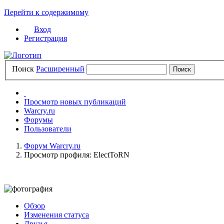
Перейти к содержимому
Вход
Регистрация
Поиск
Расширенный
Просмотр новых публикаций
Warcry.ru
Форумы
Пользователи
Форум Warcry.ru
Просмотр профиля: ElectToRN
Обзор
Изменения статуса
Друзья