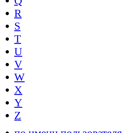
Q
R
S
T
U
V
W
X
Y
Z
по имени пользователя