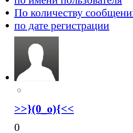
По количеству сообщени
по дате регистрации
>>}(0_o){<<
0