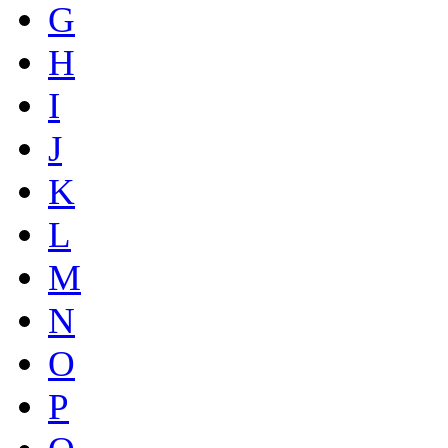
G
H
I
J
K
L
M
N
O
P