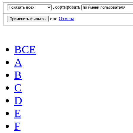
, сортировать
или
Отмена
ВСЕ
A
B
C
D
E
F