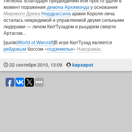
Легиона. Благодаря предвидению или просто удаче в
момент поражения
демона
Архимонда
у основания
Мирового Древа
Нордрассила
армия Короля-лича
осталась невредимой и управляемой двумя сильными
лидерами — личом Кел'Тузадом и рыцарем смерти
Артасом...
[quote|
World of Warcraft
]В игре Кел'Тузад является
рейдовым
боссом «
подземелья
»
Наксрамас
.
22 сентября 2010, 13:09
kapxapot