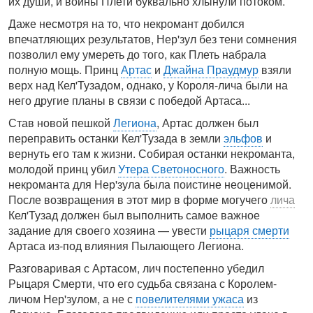
их души, и воины Плети буквально хлынули потоком.
Даже несмотря на то, что некромант добился
впечатляющих результатов, Нер'зул без тени сомнения
позволил ему умереть до того, как Плеть набрала
полную мощь. Принц
Артас
и
Джайна Праудмур
взяли
верх над Кел'Тузадом, однако, у Короля-лича были на
него другие планы в связи с победой Артаса...
Став новой пешкой
Легиона
, Артас должен был
переправить останки Кел'Тузада в земли
эльфов
и
вернуть его там к жизни. Собирая останки некроманта,
молодой принц убил
Утера Светоносного
. Важность
некроманта для Нер'зула была поистине неоценимой.
После возвращения в этот мир в форме могучего
лича
Кел'Тузад должен был выполнить самое важное
задание для своего хозяина — увести
рыцаря смерти
Артаса из-под влияния Пылающего Легиона.
Разговаривая с Артасом, лич постепенно убедил
Рыцаря Смерти, что его судьба связана с Королем-
личом Нер'зулом, а не с
повелителями ужаса
из