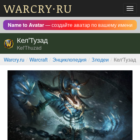
WARCRY·RU
Мен
Name to Avatar
— создайте аватар по вашему имени
Кел'Тузад
Kel'Thuzad
Warcry.ru
Warcraft
Энциклопедия
Злодеи
Кел'Тузад