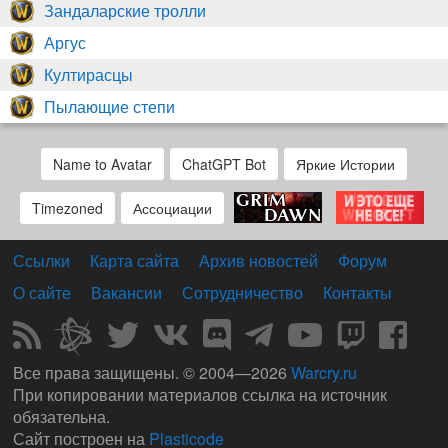
Зандаларские тролли
Аргус
Култирасцы
Пылающие степи
Name to Avatar
ChatGPT Bot
Яркие Истории
Timezoned
Ассоциации
Ссылки
Карта сайта
Архив новостей
Форум
О сайте
Вакансии
Сотрудничество
Контакты
Все права защищены.
© 2004—2026
Warcry.ru
При копировании материалов ссылка на источник
обязательна.
Сайт построен на
Plasticode