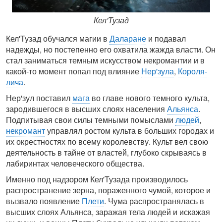
Кел'Тузад
Кел'Тузад обучался магии в
Даларане
и подавал
надежды, но постепенно его охватила жажда власти. Он
стал заниматься темным искусством некромантии и в
какой-то момент попал под влияние
Нер'зула
,
Короля-
лича
.
Нер'зул поставил
мага
во главе нового темного культа,
зародившегося в высших слоях населения
Альянса
.
Подпитывая свои силы темными помыслами
людей
,
некромант
управлял ростом культа в больших городах и
их окрестностях по всему королевству. Культ вел свою
деятельность в тайне от властей, глубоко скрываясь в
лабиринтах человеческого общества.
Именно под надзором Кел'Тузада производилось
распространение зерна, пораженного чумой, которое и
вызвало появление
Плети
. Чума распространялась в
высших слоях Альянса, заражая тела людей и искажая